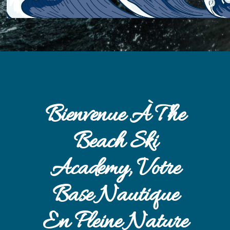
Bienvenue À The
Beach Ski
Academy, Votre
Base Nautique
En Pleine Nature