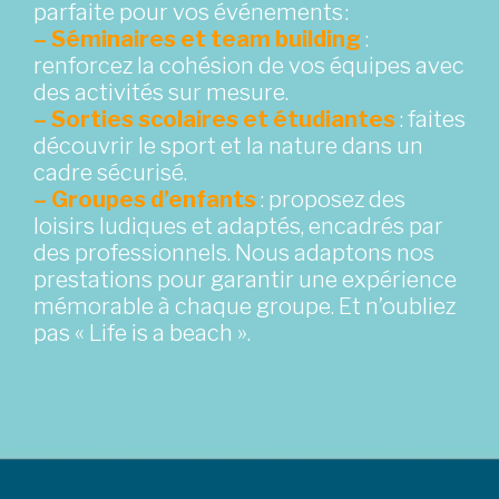
parfaite pour vos événements :
– Séminaires et team building
:
renforcez la cohésion de vos équipes avec
des activités sur mesure.
– Sorties scolaires et étudiantes
: faites
découvrir le sport et la nature dans un
cadre sécurisé.
– Groupes d’enfants
: proposez des
loisirs ludiques et adaptés, encadrés par
des professionnels. Nous adaptons nos
prestations pour garantir une expérience
mémorable à chaque groupe. Et n’oubliez
pas « Life is a beach ».