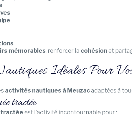
e
ives
uipe
tions
irs mémorables
, renforcer la
cohésion
et parta
Nautiques Idéales Pour Vo
es
activités nautiques à Meuzac
adaptées à tous
ée tractée
 tractée
est l’activité incontournable pour :