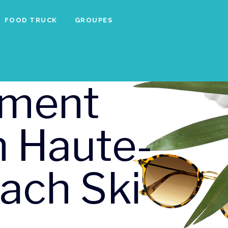
FOOD TRUCK
GROUPES
ement
 Haute-
ach Ski