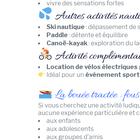
vivre des sensations fortes
Autres activités naut
Ski nautique
: dépassement de s
Paddle
: détente et équilibre
Canoë-kayak
: exploration du l
Activité complémentai
Location de vélos électriques
Idéal pour un
événement sporti
La bouée tractée : fous
Si vous cherchez une activité ludiqu
aucune expérience particulière et c
aux enfants
aux adolescents
aux groupes d’amis