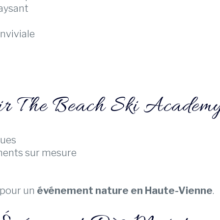
aysant
nviviale
sir The Beach Ski Acade
ques
ments sur mesure
 pour un
événement nature en Haute-Vienne
.