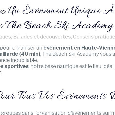
z Un Événement Unique 
c The Beach Ski Academy
iques
,
Balades et découvertes
,
Conseils pratiqu
 pour organiser un
événement en Haute-Vienn
aillarde (40 min)
, The Beach Ski Academy vous a
nce inoubliable.
tés sportives
, notre base nautique est le lieu idéa
r
.
Pour Tous Vos Événements 
roupes dans l’organisation d’événements sur m