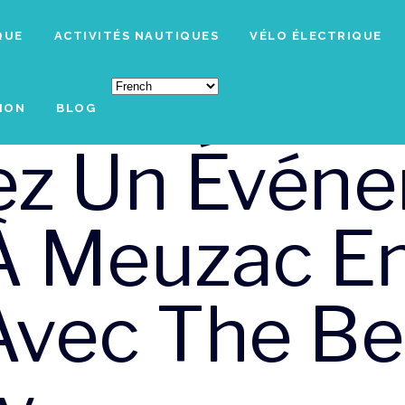
QUE
ACTIVITÉS NAUTIQUES
VÉLO ÉLECTRIQUE
ION
BLOG
ez Un Évén
À Meuzac En
Avec The Be