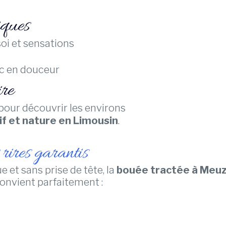
iques
oi et sensations
ac en douceur
re
pour découvrir les environs
f et nature en Limousin
.
 rires garantis
e et sans prise de tête, la
bouée tractée à Meu
onvient parfaitement :