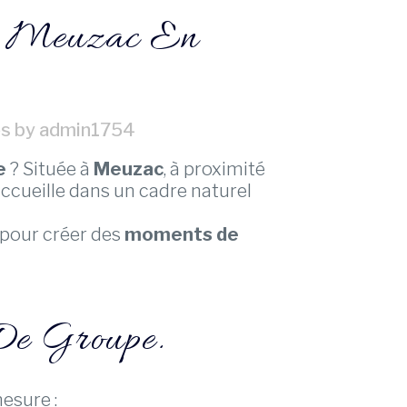
À Meuzac En
es
by
admin1754
e
? Située à
Meuzac
, à proximité
ccueille dans un cadre naturel
l pour créer des
moments de
De Groupe.
esure :