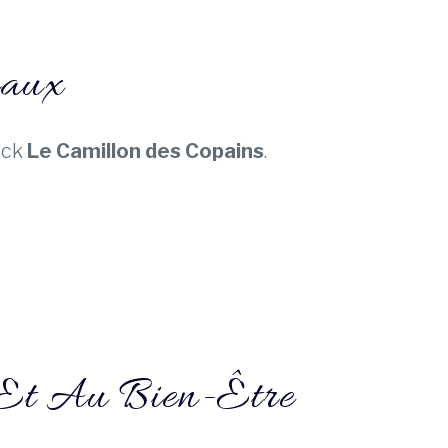
caux
uck
Le Camillon des Copains
.
 Et Au Bien-Être