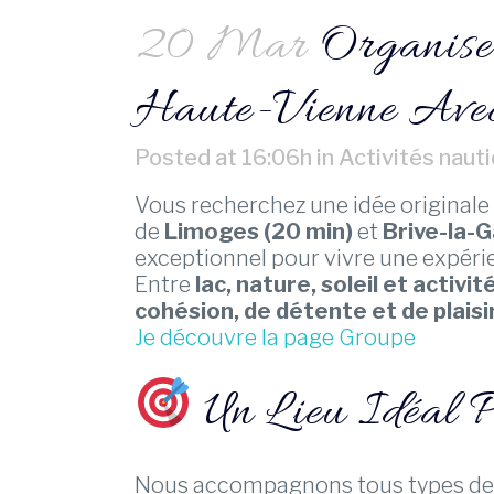
20 Mar
Organise
Haute-Vienne Ave
Posted at 16:06h
in
Activités naut
Vous recherchez une idée originale
de
Limoges (20 min)
et
Brive-la-G
exceptionnel pour vivre une expérie
Entre
lac, nature, soleil et activi
cohésion, de détente et de plaisi
Je découvre la page Groupe
Un Lieu Idéal 
Nous accompagnons tous types de g